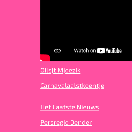
Oilsjt Mjoezik
Carnavalaalstkoentje
Het Laatste Nieuws
Persregio Dender