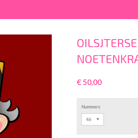
OILSJTERSE
NOETENKR
€ 50,00
Nummers