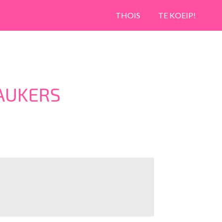
THOIS
TE KOEIP!
AUKERS